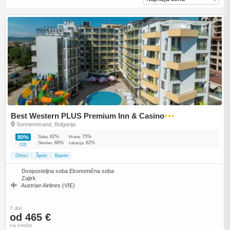
Best Western PLUS Premium Inn & Casino
●●●
Sonnenstrand, Bolgarija
82%
75%
80%
Soba:
Hrana:
88%
82%
Storitev:
Lokacija:
(22)
Otroci
Šport
Bazen
Dvoposteljna soba Ekonomična soba
Zajtrk
Austrian Airlines (VIE)
7 dni
od 465 €
na osebo