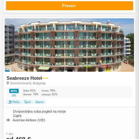
Preveri
Seabreeze Hotel
●●●
Sonnenstrand, Bolgarija
81%
78%
90%
Soba:
Hrana:
79%
81%
Storitev:
Lokacija:
(82)
Plaža
Šport
Bazen
Dvoposteljna soba pogled na morje
Zajtrk
Austrian Airlines (VIE)
7 dni