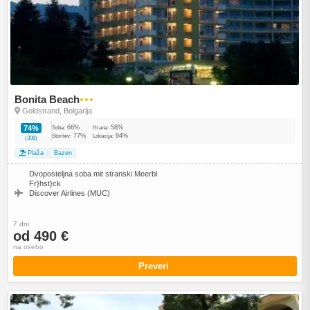
Bonita Beach
●●●
Goldstrand, Bolgarija
66%
58%
74%
Soba:
Hrana:
77%
94%
Storitev:
Lokacija:
(308)
Plaža
Bazen
Dvoposteljna soba mit stranski Meerbl
Fr}hst}ck
Discover Airlines (MUC)
7 dni
od 490 €
na osebo
Preveri