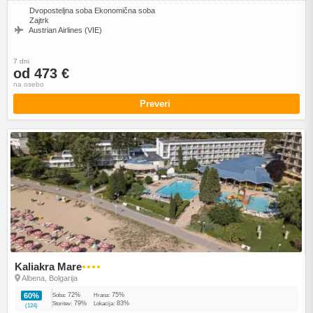
Dvoposteljna soba Ekonomična soba
Zajtrk
Austrian Airlines (VIE)
7 dni
od 473 €
na osebo
Preveri
Kaliakra Mare
●●●●
Albena, Bolgarija
72%
75%
60%
Soba:
Hrana:
79%
83%
Storitev:
Lokacija:
(124)