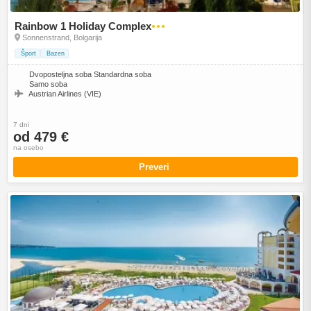
Rainbow 1 Holiday Complex
●●●
Sonnenstrand, Bolgarija
Šport
Bazen
Dvoposteljna soba Standardna soba
Samo soba
Austrian Airlines (VIE)
7 dni
od 479 €
na osebo
Preveri