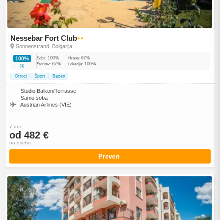
Nessebar Fort Club
●●
Sonnenstrand, Bolgarija
100%
67%
100%
Soba:
Hrana:
67%
100%
Storitev:
Lokacija:
(1)
Otroci
Šport
Bazen
Studio Balkon/Terrasse
Samo soba
Austrian Airlines (VIE)
7 dni
od 482 €
na osebo
Preveri