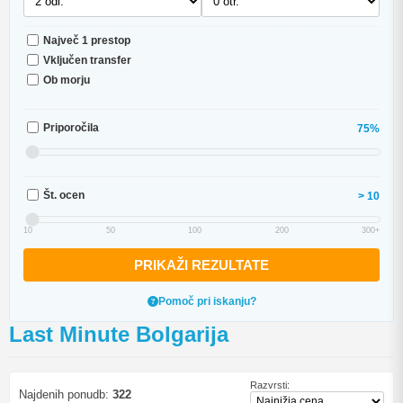
Največ 1 prestop
Vključen transfer
Ob morju
Priporočila
75%
Št. ocen
> 10
10
50
100
200
300+
PRIKAŽI REZULTATE
Pomoč pri iskanju?
Last Minute Bolgarija
Razvrsti:
Najdenih ponudb:
322