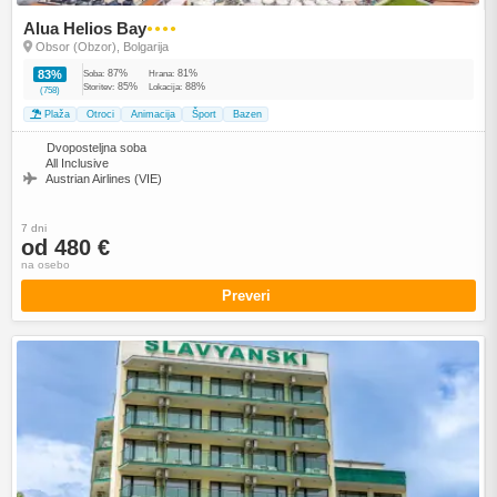
Alua Helios Bay
●●●●
Obsor (Obzor), Bolgarija
87%
81%
83%
Soba:
Hrana:
85%
88%
Storitev:
Lokacija:
(758)
Plaža
Otroci
Animacija
Šport
Bazen
Dvoposteljna soba
All Inclusive
Austrian Airlines (VIE)
7 dni
od 480 €
na osebo
Preveri