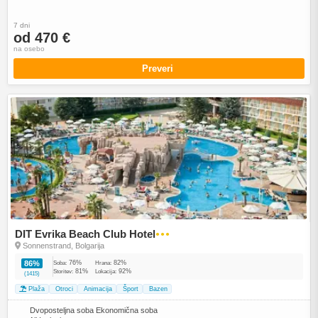
7 dni
od 470 €
na osebo
Preveri
DIT Evrika Beach Club Hotel
●●●
Sonnenstrand, Bolgarija
76%
82%
86%
Soba:
Hrana:
81%
92%
Storitev:
Lokacija:
(1415)
Plaža
Otroci
Animacija
Šport
Bazen
Dvoposteljna soba Ekonomična soba