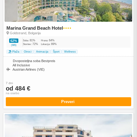
Marina Grand Beach Hotel
●●●●
Goldstrand, Bolgarija
81%
64%
62%
Soba:
Hrana:
72%
89%
Storitev:
Lokacija:
(985)
Plaža
Otroci
Animacija
Šport
Wellness
Dvoposteljna soba Bestpreis
All Inclusive
Austrian Airlines (VIE)
7 dni
od 484 €
na osebo
Preveri