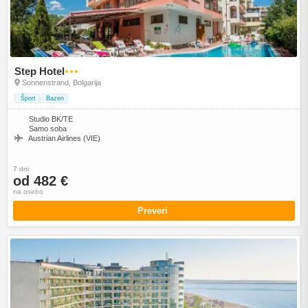
Step Hotel
●●●
Sonnenstrand, Bolgarija
Šport
Bazen
Studio BK/TE
Samo soba
Austrian Airlines (VIE)
7 dni
od 482 €
na osebo
Preveri