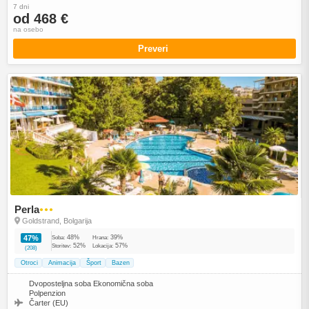
7 dni
od 468 €
na osebo
Preveri
Perla
●●●
Goldstrand, Bolgarija
48%
39%
47%
Soba:
Hrana:
52%
57%
Storitev:
Lokacija:
(208)
Otroci
Animacija
Šport
Bazen
Dvoposteljna soba Ekonomična soba
Polpenzion
Čarter (EU)