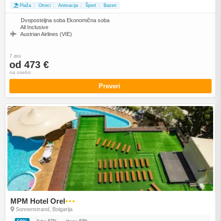
Plaža
Otroci
Animacija
Šport
Bazen
Dvoposteljna soba Ekonomična soba
All Inclusive
Austrian Airlines (VIE)
7 dni
od 473 €
na osebo
Preveri
MPM Hotel Orel
●●●
Sonnenstrand, Bolgarija
87%
83%