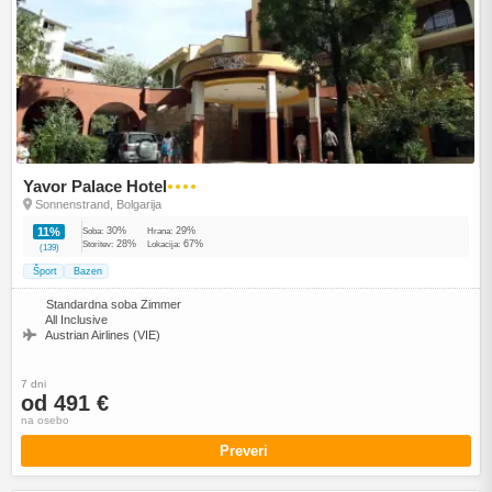
Yavor Palace Hotel
●●●●
Sonnenstrand, Bolgarija
30%
29%
11%
Soba:
Hrana:
28%
67%
Storitev:
Lokacija:
(139)
Šport
Bazen
Standardna soba Zimmer
All Inclusive
Austrian Airlines (VIE)
7 dni
od 491 €
na osebo
Preveri