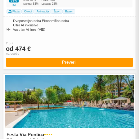
59%
Soba:
Hrana:
83%
93%
Storitev:
Lokacija:
(62)
Plaža
Otroci
Animacija
Šport
Bazen
Dvoposteljna soba Ekonomična soba
Ultra All inklusive
Austrian Airlines (VIE)
7 dni
od 474 €
na osebo
Preveri
Festa Via Pontica
●●●●