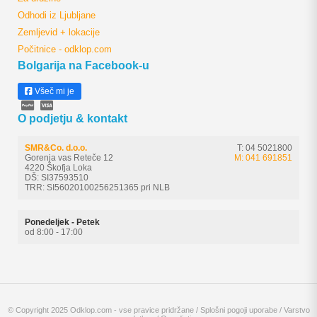
Odhodi iz Ljubljane
Zemljevid + lokacije
Počitnice - odklop.com
Bolgarija na Facebook-u
Všeč mi je
O podjetju & kontakt
SMR&Co. d.o.o.
T: 04 5021800
Gorenja vas Reteče 12
M: 041 691851
4220 Škofja Loka
DŠ: SI37593510
TRR: SI56020100256251365 pri NLB
Ponedeljek - Petek
od 8:00 - 17:00
© Copyright 2025 Odklop.com - vse pravice pridržane /
Splošni pogoji uporabe
/
Varstvo