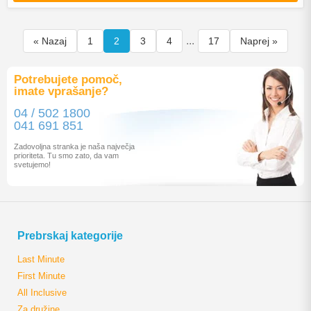
...
« Nazaj
1
2
3
4
17
Naprej »
Potrebujete pomoč,
imate vprašanje?
04 / 502 1800
041 691 851
Zadovoljna stranka je naša največja
prioriteta. Tu smo zato, da vam
svetujemo!
Prebrskaj kategorije
Last Minute
First Minute
All Inclusive
Za družine