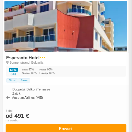
Esperanto Hotel
●●●
Sonnenstrand, Bolgarija
87%
60%
61%
Soba:
Hrana:
80%
89%
Storitev:
Lokacija:
(145)
Otroci
Bazen
Doppelzi. Balkon/Terrasse
Zajtrk
Austrian Airlines (VIE)
7 dni
od 491 €
na osebo
Preveri