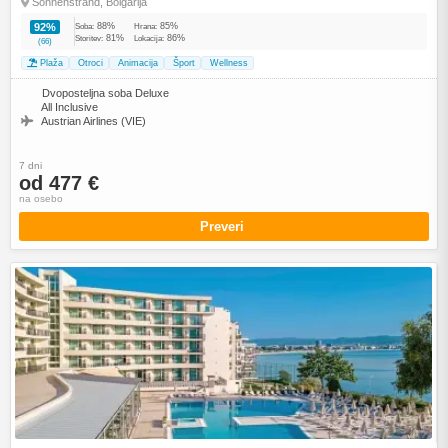
Sonnenstrand, Bolgarija
88%
85%
92%
Soba:
Hrana:
81%
86%
Storitev:
Lokacija:
(66)
Plaža
Otroci
Animacija
Šport
Wellness
Dvoposteljna soba Deluxe
All Inclusive
Austrian Airlines (VIE)
7 dni
od 477 €
na osebo
Preveri