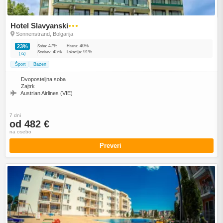
Hotel Slavyanski
●●●
Sonnenstrand, Bolgarija
47%
40%
23%
Soba:
Hrana:
45%
91%
Storitev:
Lokacija:
(72)
Šport
Bazen
Dvoposteljna soba
Zajtrk
Austrian Airlines (VIE)
7 dni
od 482 €
na osebo
Preveri