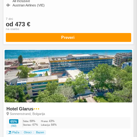
All Inclusive
Austrian Airlines (VIE)
7 dni
od 473 €
na osebo
Preveri
Hotel Glarus
●●●
Sonnenstrand, Bolgarija
69%
43%
65%
Soba:
Hrana:
67%
84%
Storitev:
Lokacija:
(582)
Plaža
Otroci
Bazen