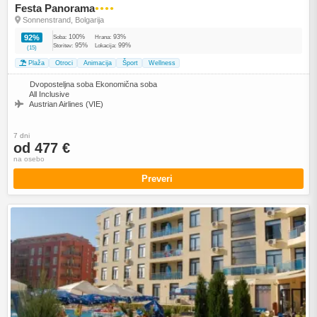
Festa Panorama
●●●●
Sonnenstrand, Bolgarija
100%
93%
92%
Soba:
Hrana:
95%
99%
Storitev:
Lokacija:
(15)
Plaža
Otroci
Animacija
Šport
Wellness
Dvoposteljna soba Ekonomična soba
All Inclusive
Austrian Airlines (VIE)
7 dni
od 477 €
na osebo
Preveri