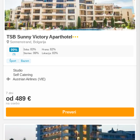
TSB Sunny Victory Aparthotel
●●●
Sonnenstrand, Bolgarija
83%
82%
99%
Soba:
Hrana:
99%
83%
Storitev:
Lokacija:
(5)
Šport
Bazen
Studio
Self Catering
Austrian Airlines (VIE)
7 dni
od 489 €
na osebo
Preveri