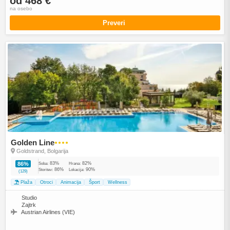
od 468 €
na osebo
Preveri
Golden Line
●●●●
Goldstrand, Bolgarija
83%
82%
86%
Soba:
Hrana:
86%
90%
Storitev:
Lokacija:
(129)
Plaža
Otroci
Animacija
Šport
Wellness
Studio
Zajtrk
Austrian Airlines (VIE)