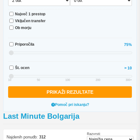
Največ 1 prestop
Vključen transfer
Ob morju
Priporočila
75%
Št. ocen
> 10
10
50
100
200
300+
PRIKAŽI REZULTATE
Pomoč pri iskanju?
Last Minute Bolgarija
Razvrsti:
Najdenih ponudb:
312