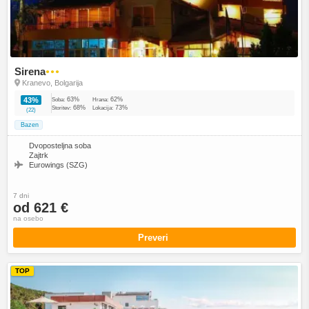
Sirena
●●●
Kranevo, Bolgarija
63%
62%
43%
Soba:
Hrana:
68%
73%
Storitev:
Lokacija:
(22)
Bazen
Dvoposteljna soba
Zajtrk
Eurowings (SZG)
7 dni
od 621 €
na osebo
Preveri
TOP