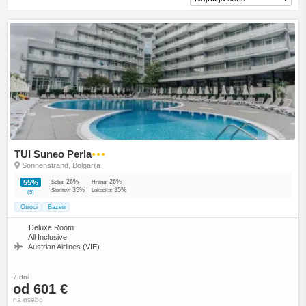
TUI Suneo Perla
●●●
Sonnenstrand, Bolgarija
26%
26%
55%
Soba:
Hrana:
35%
35%
Storitev:
Lokacija:
(5)
Otroci
Bazen
Deluxe Room
All Inclusive
Austrian Airlines (VIE)
7 dni
od 601 €
na osebo