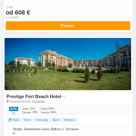
7 dni
od 608 €
na osebo
Preveri
Prestige Fort Beach Hotel
●●
Sonnenstrand, Bolgarija
72%
83%
67%
Soba:
Hrana:
78%
94%
Storitev:
Lokacija:
(3)
Plaža
Otroci
Animacija
Šport
Wellness
Studio, Standardna soba, Balkon o. Terrasse
U