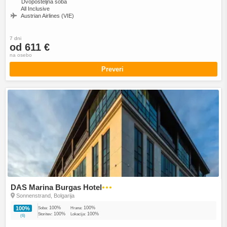
Dvoposteljna soba
All Inclusive
Austrian Airlines (VIE)
7 dni
od 611 €
na osebo
Preveri
DAS Marina Burgas Hotel
●●●
Sonnenstrand, Bolgarija
100%
100%
100%
Soba:
Hrana:
100%
100%
Storitev:
Lokacija:
(6)