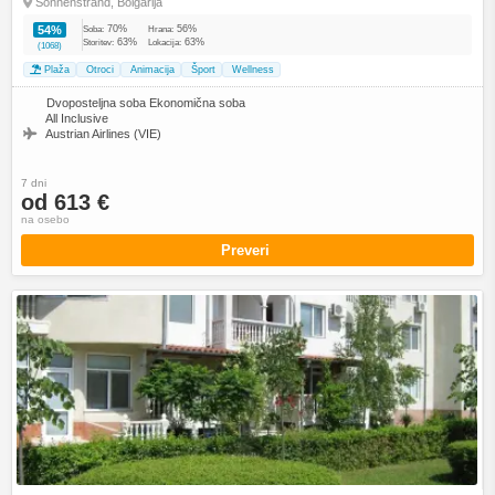
Sonnenstrand, Bolgarija
70%
56%
54%
Soba:
Hrana:
63%
63%
Storitev:
Lokacija:
(1068)
Plaža
Otroci
Animacija
Šport
Wellness
Dvoposteljna soba Ekonomična soba
All Inclusive
Austrian Airlines (VIE)
7 dni
od 613 €
na osebo
Preveri