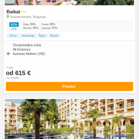
Baikal
●●●
Sonnenstrand, Bolgarija
89%
86%
91%
Soba:
Hrana:
86%
90%
Storitev:
Lokacija:
(574)
Otroci
Animacija
Šport
Bazen
Dvoposteljna soba
All Inclusive
Austrian Airlines (VIE)
7 dni
od 615 €
na osebo
Preveri