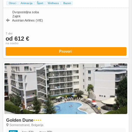
Otroci
Animacija
Šport
Wellness
Bazen
Dvoposteljna soba
Zajtrk
Austrian Airlines (VIE)
7 dni
od 612 €
na osebo
Preveri
Golden Dune
●●●●
Sonnenstrand, Bolgarija
82%
89%