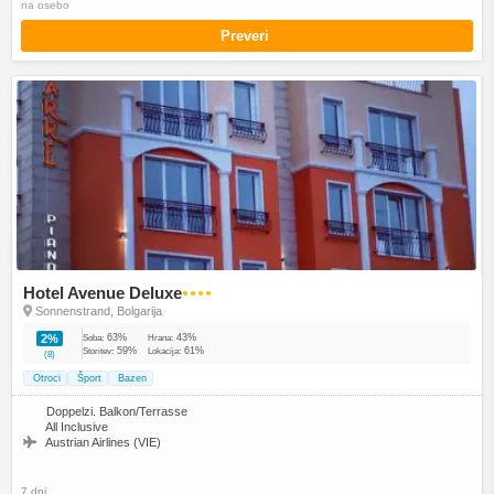
na osebo
Preveri
Hotel Avenue Deluxe
●●●●
Sonnenstrand, Bolgarija
63%
43%
2%
Soba:
Hrana:
59%
61%
Storitev:
Lokacija:
(8)
Otroci
Šport
Bazen
Doppelzi. Balkon/Terrasse
All Inclusive
Austrian Airlines (VIE)
7 dni