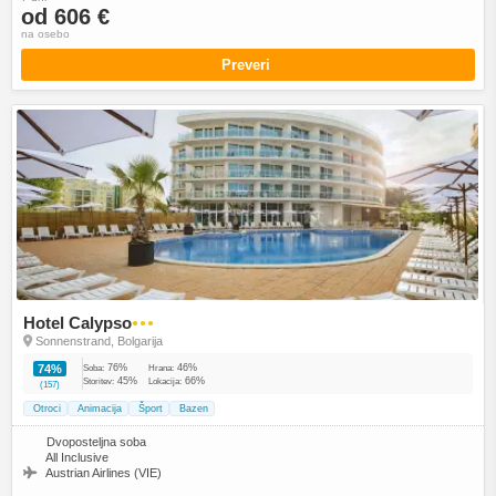
od 606 €
na osebo
Preveri
Hotel Calypso
●●●
Sonnenstrand, Bolgarija
76%
46%
74%
Soba:
Hrana:
45%
66%
Storitev:
Lokacija:
(157)
Otroci
Animacija
Šport
Bazen
Dvoposteljna soba
All Inclusive
Austrian Airlines (VIE)