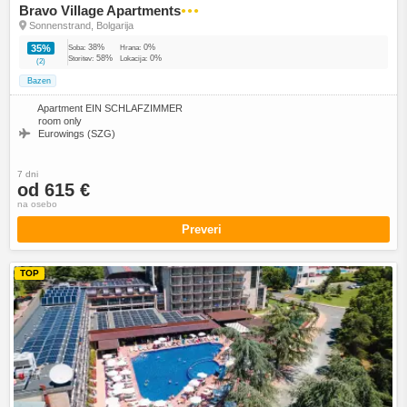
Bravo Village Apartments
●●●
Sonnenstrand, Bolgarija
38%
0%
35%
Soba:
Hrana:
58%
0%
Storitev:
Lokacija:
(2)
Bazen
Apartment EIN SCHLAFZIMMER
room only
Eurowings (SZG)
7 dni
od 615 €
na osebo
Preveri
TOP