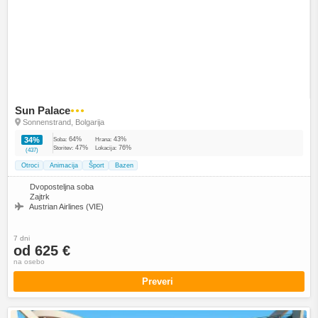
Sun Palace
●●●
Sonnenstrand, Bolgarija
64%
43%
34%
Soba:
Hrana:
47%
76%
Storitev:
Lokacija:
(437)
Otroci
Animacija
Šport
Bazen
Dvoposteljna soba
Zajtrk
Austrian Airlines (VIE)
7 dni
od 625 €
na osebo
Preveri