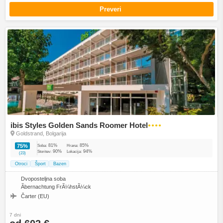
Preveri
ibis Styles Golden Sands Roomer Hotel
●●●●
Goldstrand, Bolgarija
81%
85%
75%
Soba:
Hrana:
90%
94%
Storitev:
Lokacija:
(23)
Otroci
Šport
Bazen
Dvoposteljna soba
Ãbernachtung FrÃ¼hstÃ¼ck
Čarter (EU)
7 dni