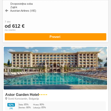
Dvoposteljna soba
Zajtrk
Austrian Airlines (VIE)
7 dni
od 612 €
na osebo
Preveri
Astor Garden Hotel
●●●●●
Sveti Konstantin, Bolgarija
95%
80%
92%
Soba:
Hrana:
80%
85%
Storitev:
Lokacija:
(98)