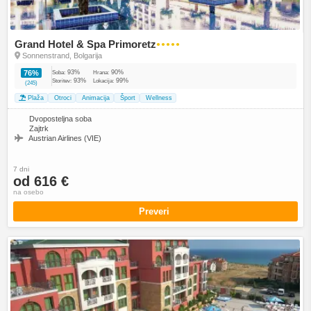
Grand Hotel & Spa Primoretz
●●●●●
Sonnenstrand, Bolgarija
93%
90%
76%
Soba:
Hrana:
93%
99%
Storitev:
Lokacija:
(245)
Plaža
Otroci
Animacija
Šport
Wellness
Dvoposteljna soba
Zajtrk
Austrian Airlines (VIE)
7 dni
od 616 €
na osebo
Preveri