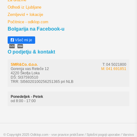
Odhodi iz Ljubljane
Zemljevid + lokacije
Počitnice - odklop.com
Bolgarija na Facebook-u
Všeč mi je
O podjetju & kontakt
SMR&Co. d.o.o.
T: 04 5021800
Gorenja vas Reteče 12
M: 041 691851
4220 Škofja Loka
DŠ: SI37593510
TRR: SI56020100256251365 pri NLB
Ponedeljek - Petek
od 8:00 - 17:00
© Copyright 2025 Odklop.com - vse pravice pridržane /
Splošni pogoji uporabe
/
Varstvo