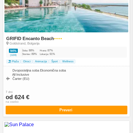
GRIFID Encanto Beach
●●●●
Goldstrand, Bolgarija
88%
87%
94%
Soba:
Hrana:
89%
91%
Storitev:
Lokacija:
(1224)
Plaža
Otroci
Animacija
Šport
Wellness
Dvoposteljna soba Ekonomična soba
All Inclusive
Čarter (EU)
7 dni
od 624 €
na osebo
Preveri