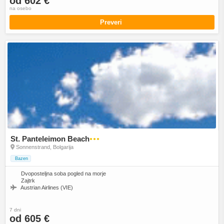
od 602 €
na osebo
Preveri
St. Panteleimon Beach
●●●
Sonnenstrand, Bolgarija
Bazen
Dvoposteljna soba pogled na morje
Zajtrk
Austrian Airlines (VIE)
7 dni
od 605 €