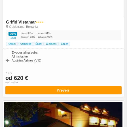
Grifid Vistamar
●●●●
Goldstrand, Bolgarija
94%
91%
96%
Soba:
Hrana:
92%
93%
Storitev:
Lokacija:
(1906)
Otroci
Animacija
Šport
Wellness
Bazen
Dvoposteljna soba
All Inclusive
Austrian Airlines (VIE)
7 dni
od 620 €
na osebo
Preveri