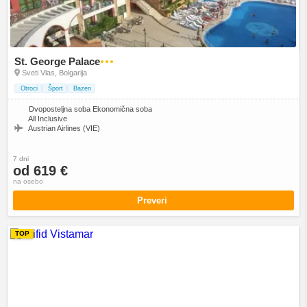
St. George Palace
●●●
Sveti Vlas, Bolgarija
Otroci
Šport
Bazen
Dvoposteljna soba Ekonomična soba
All Inclusive
Austrian Airlines (VIE)
7 dni
od 619 €
na osebo
Preveri
TOP