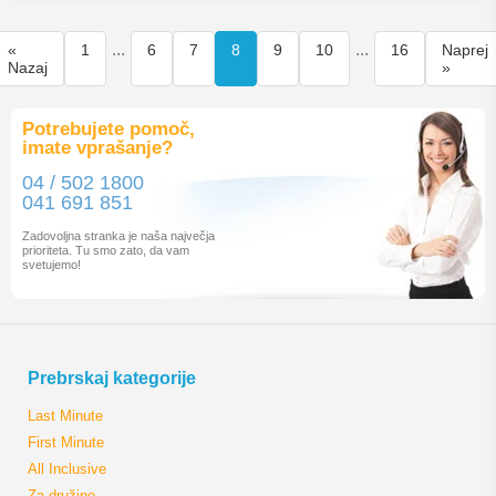
...
...
«
1
6
7
8
9
10
16
Naprej
Nazaj
»
Potrebujete pomoč,
imate vprašanje?
04 / 502 1800
041 691 851
Zadovoljna stranka je naša največja
prioriteta. Tu smo zato, da vam
svetujemo!
Prebrskaj kategorije
Last Minute
First Minute
All Inclusive
Za družine