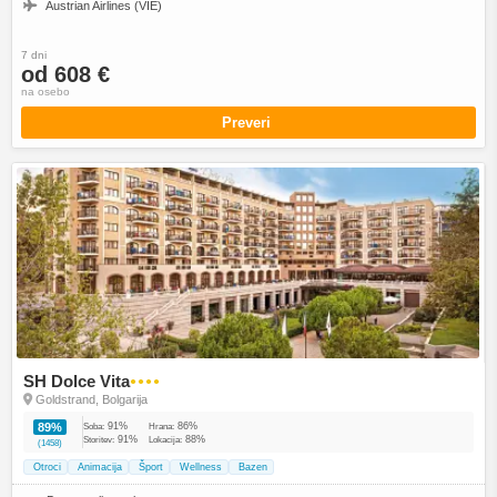
Austrian Airlines (VIE)
7 dni
od 608 €
na osebo
Preveri
SH Dolce Vita
●●●●
Goldstrand, Bolgarija
91%
86%
89%
Soba:
Hrana:
91%
88%
Storitev:
Lokacija:
(1458)
Otroci
Animacija
Šport
Wellness
Bazen