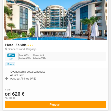
Hotel Zenith
●●●●
Sonnenstrand, Bolgarija
22%
18%
85%
Soba:
Hrana:
20%
96%
Storitev:
Lokacija:
(167)
Bazen
Dvoposteljna soba Landseite
All Inclusive
Austrian Airlines (VIE)
7 dni
od 626 €
na osebo
Preveri