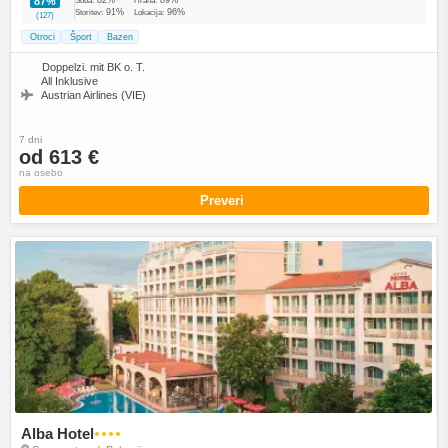
87%
Soba:
Hrana:
91%
96%
Storitev:
Lokacija:
(127)
Otroci
Šport
Bazen
Doppelzi. mit BK o. T.
All Inklusive
Austrian Airlines (VIE)
7 dni
od 613 €
na osebo
Preveri
Alba Hotel
●●●●